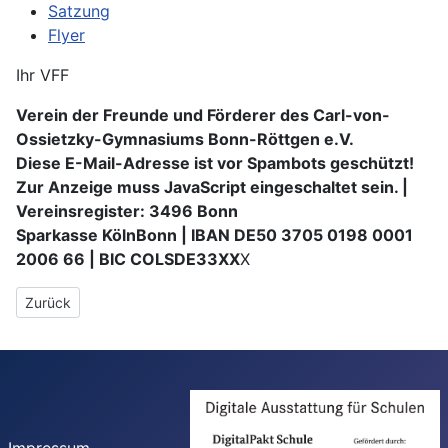
Satzung
Flyer
Ihr VFF
Verein der Freunde und Förderer des Carl-von-
Ossietzky-Gymnasiums Bonn-Röttgen e.V.
Diese E-Mail-Adresse ist vor Spambots geschützt!
Zur Anzeige muss JavaScript eingeschaltet sein.
|
Vereinsregister: 3496 Bonn
Sparkasse KölnBonn | IBAN DE50 3705 0198 0001
2006 66 | BIC COLSDE33XX
X
Vorheriger Beitrag: Förderungen
Zurück