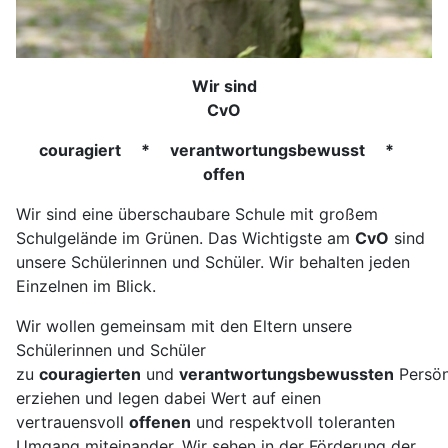
Wir sind
CvO
couragiert * verantwortungsbewusst *
offen
Wir sind eine überschaubare Schule mit großem
Schulgelände im Grünen. Das Wichtigste am
CvO
sind
unsere Schülerinnen und Schüler. Wir behalten jeden
Einzelnen im Blick.
Wir wollen gemeinsam mit den Eltern unsere
Schülerinnen und Schüler
zu
couragierten
und
verantwortungsbewussten
Persön
erziehen und legen dabei Wert auf einen
vertrauensvoll
offenen
und respektvoll toleranten
Umgang miteinander. Wir sehen in der Förderung der