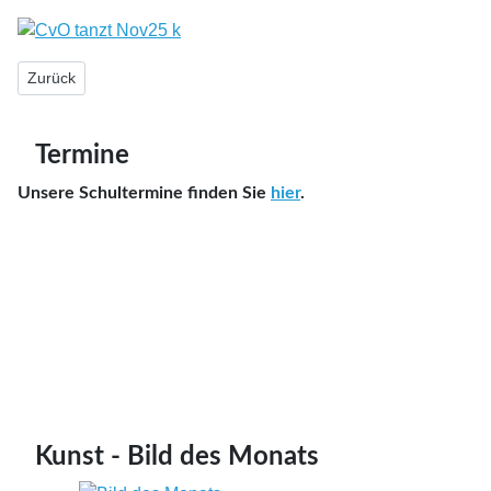
Vorheriger Beitrag: Informationen für die Eltern der neuen Fünftkl
Zurück
Termine
Unsere Schultermine finden Sie
hier
.
Kunst - Bild des Monats