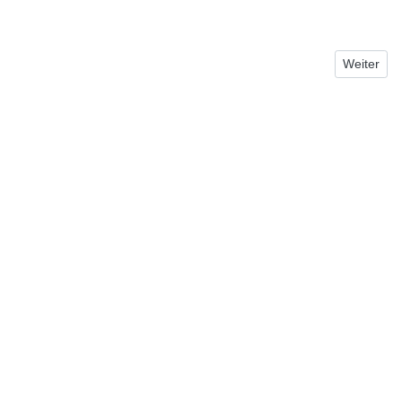
Nächster B
Weiter